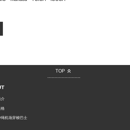
TOP
UT
简介
表格
冲绳机场穿梭巴士