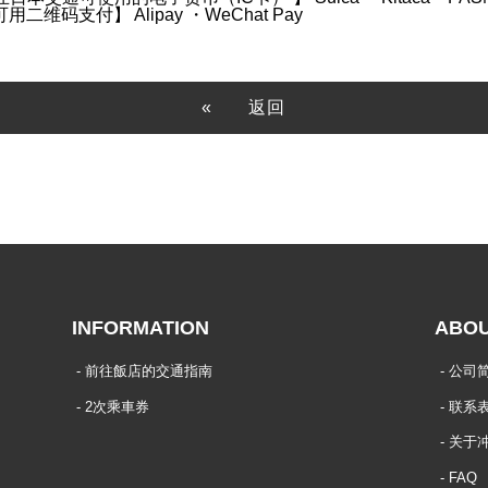
可用二维码支付】
Alipay ・WeChat Pay
返回
INFORMATION
ABO
前往飯店的交通指南
公司
2次乘車券
联系
关于
FAQ