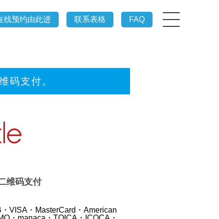
在线预约由此进
联系表格
FAQ
二维码支付。
、二维码支付
・VISA・MasterCard・American
ASMO・manaca・TOICA・ICOCA・