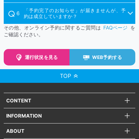
「予約完了のお知らせ」が届きませんが、予
約は成立していますか？
その他、オンライン予約に関するご質問は
FAQページ
を
ご確認ください。
運行状況を見る
WEB予約する
TOP
CONTENT
INFORMATION
ABOUT