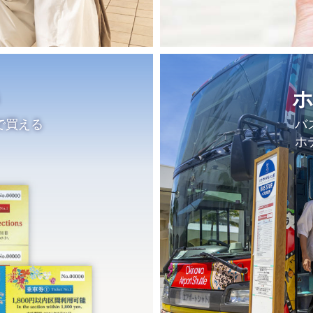
で買える
バ
ホ