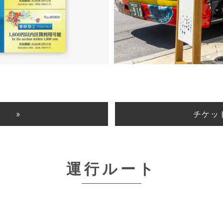
内
チケッ
運行ルート