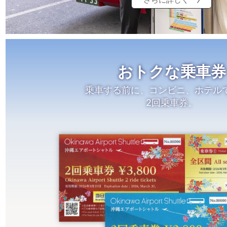
おトクな乗車券
乗車する前に、コンビニ、ホテル
2回乗車券。