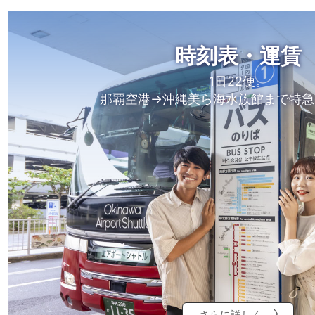
時刻表・運賃
1日22便。
那覇空港→沖縄美ら海水族館まで特急
さらに詳しく