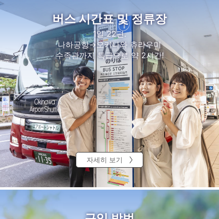
버스 시간표 및 정류장
1일 22편.
나하공항→오키나와 츄라우미
수족관까지 특급으로 약 2시간!
자세히 보기
구입 방법