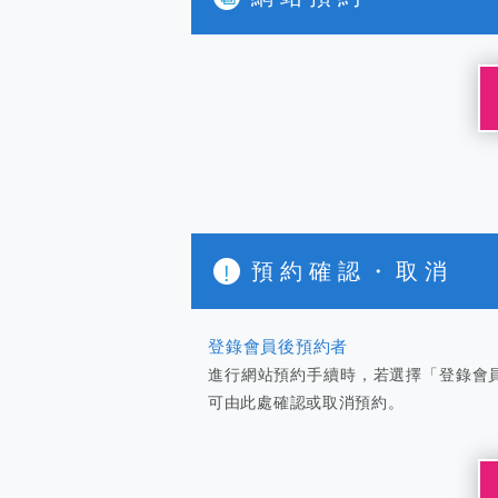
預約確認・取消
登錄會員後預約者
進行網站預約手續時，若選擇「登錄會
可由此處確認或取消預約。