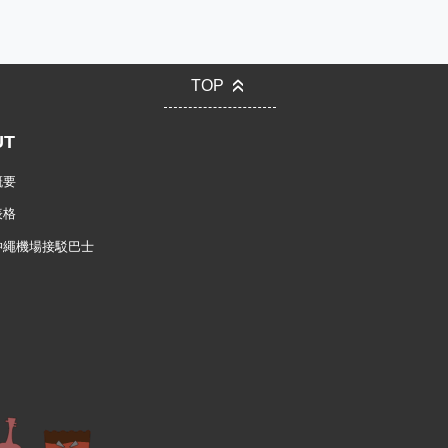
TOP
UT
概要
表格
沖繩機場接駁巴士