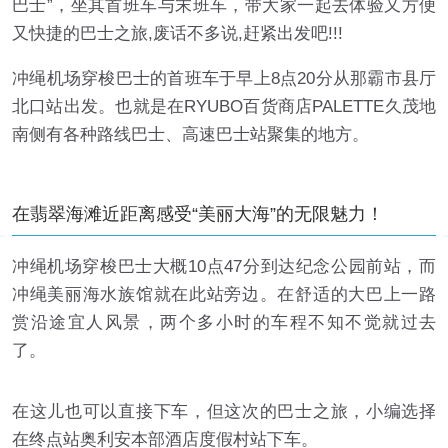
巴士”，坐其首班车与末班车，带大家一起去体验又方便
又快捷的巴士之旅,废话不多说,赶紧出发吧!!!
冲绳机场穿梭巴士的首班车于早上8点20分从那霸市县厅
北口站出发。也就是在RYUBO百货商店PALETTE久茂地
南侧有各种路线巴士、高速巴士站聚集的地方。
在翡翠海滩近距离感受“美丽大海”的无限魅力！
冲绳机场穿梭巴士大概10点47分到达纪念公园前站，而
冲绳美丽海水族馆就在此站旁边。在舒适的大巴上一路
赏沿途宜人风景，两个多小时的车程不知不觉就过去
了。
在这儿也可以直接下车，但这次的巴士之旅，小编选择
在终点站奥利安本部酒店度假村站下车。