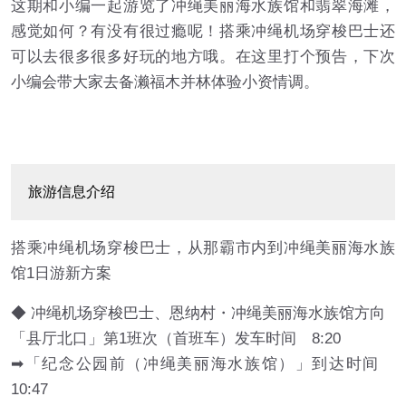
这期和小编一起游览了冲绳美丽海水族馆和翡翠海滩，
感觉如何？有没有很过瘾呢！搭乘冲绳机场穿梭巴士还
可以去很多很多好玩的地方哦。在这里打个预告，下次
小编会带大家去备濑福木并林体验小资情调。
旅游信息介绍
搭乘冲绳机场穿梭巴士，从那霸市内到冲绳美丽海水族
馆1日游新方案
◆ 冲绳机场穿梭巴士、恩纳村・冲绳美丽海水族馆方向
「县厅北口」第1班次（首班车）发车时间 8:20
➡「纪念公园前（冲绳美丽海水族馆）」到达时间
10:47