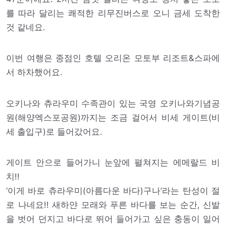
를 따라 달리는 쾌적한 리무진버스로 오니 금세 도착한
것 같네요.
이번 여행은 종점인 호텔 오리온 모토부 리조트&스파에
서 하차했어요.
오키나와 츄라우미 수족관이 있는 국영 오키나와기념공
원(해양엑스포공원)까지는 조금 걸어서 비세 게이트(비
세 출입구)로 들어갔어요.
게이트 안으로 들어가니 눈앞에 펼쳐지는 에메랄드 비
치!!
‘이게 바로 츄라우미(아름다운 바다)구나’라는 탄성이 절
로 나네요!! 새하얀 모래와 푸른 바다를 보는 순간, 신발
을 벗어 던지고 바다로 뛰어 들어가고 싶은 충동이 일어