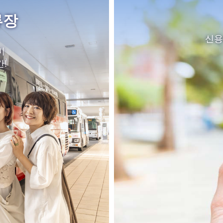
류장
신용
미
!