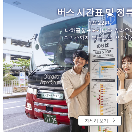
버스 시간표 및 정
1일 22편.
나하공항→오키나와 츄라우
수족관까지 특급으로 약 2시간
자세히 보기