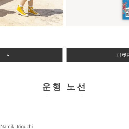
티켓
운행 노선